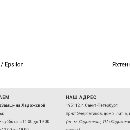
 Epsilon
Яхтенн
АЕМ
НАШ АДРЕС
жЗамш» на Ладожской
195112, г. Санкт-Петербург,
ы:
пр-кт Энергетиков, дом 3, лит. Б, 
суббота: с 11:00 до 19:00
(ст. м. Ладожская, ТЦ «Ладожски
 11:00 до 18:00
ряды»)